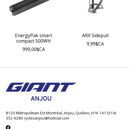
EnergyPak smart
ARX Sidepull
compact 500WH
9,99$CA
999,00$CA
8120 Métropolitain Est Montréal, Anjou, Québec, H1K 1A1 (514)
352-9280
cyclesanjou@hotmail.com