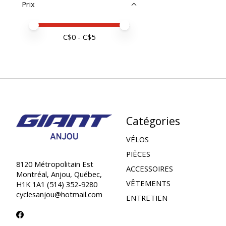
Prix
Prix minimum
Price maximum value
C$
0
- C$
5
Catégories
VÉLOS
PIÈCES
8120 Métropolitain Est
ACCESSOIRES
Montréal, Anjou, Québec,
VÊTEMENTS
H1K 1A1 (514) 352-9280
cyclesanjou@hotmail.com
ENTRETIEN