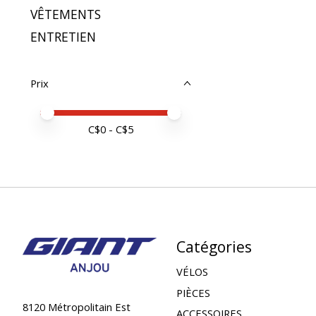
VÊTEMENTS
ENTRETIEN
Prix
Prix minimum
Price maximum value
C$
0
- C$
5
Catégories
VÉLOS
PIÈCES
8120 Métropolitain Est
ACCESSOIRES