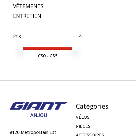
VÊTEMENTS
ENTRETIEN
Prix
Prix minimum
Price maximum value
C$
0
- C$
5
Catégories
VÉLOS
PIÈCES
8120 Métropolitain Est
ACCESSOIRES